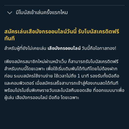
มีโบนัสเข้าเล่นครั้งแรกไหม
สมัครเล่นเสือมังกรออนไลน์วันนี้ รับโบนัสเครดิตฟรี
ทันที
สำหรับผู้ที่ยังไม่เคยเล่น
เสือมังกรออนไลน์
วันนี้คือโอกาสทอง!
เพียงสมัครสมาชิกใหม่ผ่านหน้าเว็บ ก็สามารถรับโบนัสเครดิตฟรี
สำหรับเกมนี้โดยเฉพาะ เพื่อใช้เริ่มเดิมพันได้ทันทีโดยไม่ต้องฝาก
ก่อน ระบบสมัครใช้งานง่าย ใช้เวลาไม่ถึง 1 นาที รองรับทั้งมือถือ
และคอมพิวเตอร์ เมื่อสมัครเสร็จสามารถเข้าสู่ห้องเกมสดได้ทันที
พร้อมโปรโมชั่นพิเศษรายวันและโบนัสคืนยอดเสีย ที่ออกแบบมาเพื่อ
ผู้เล่น เสือมังกรออนไลน์ มือถือ โดยเฉพาะ