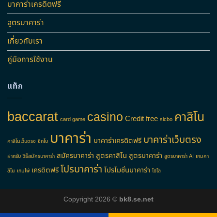
บาคาร่าเครดิตฟรี
สูตรบาคาร่า
เกี่ยวกับเรา
คู่มือการใช้งาน
แท็ก
baccarat
casino
คาสิโน
Credit free
card game
sicbo
บาคาร่า
บาคาร่าเว็บตรง
บาคาร่าเครดิตฟรี
คาสิโนเว็บตรง
ซิกโบ
สมัครบาคาร่า
สูตรคาสิโน
สูตรบาคาร่า
ฝากรับ
วิธ๊สมัครบาคาร่า
สูตรบาคาร่า AI
เกมคา
โปรบาคาร่า
เครดิตฟรี
โปรโมชั่นบาคาร่า
สิโน
เกมไพ่
ไฮโล
Copyright 2026 ©
bk8.se.net