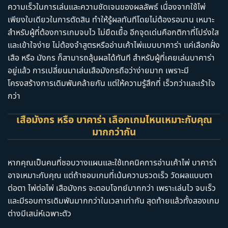
ความเร็วในการเล่นและความชัดเจนของผลลัพธ์ เนื่องจากใช้ไพ่
เพียงใบเดียวในการตัดสิน ทำให้รู้ผลทันทีโดยไม่ต้องรอนาน เหมาะ
สำหรับผู้ที่ต้องการเกมจบไว ไม่ยืดเยื้อ อีกจุดเด่นคือกติกาที่โปร่งใส
และเข้าใจง่าย ไม่ต้องจำสูตรหรืออ่านเค้าไพ่แบบบาคาร่า แค่เลือกฝั่ง
เสือ หรือ มังกร ก็สามารถลุ้นผลได้ทันที สำหรับผู้ที่เคยเล่นบาคาร่า
อยู่แล้ว การเปลี่ยนมาเล่นเสือมังกรถือว่าง่ายมาก เพราะมี
โครงสร้างการเดิมพันคล้ายกัน แต่ให้ความรู้สึกที่ เร็วกว่าและเร้าใจ
กว่า
เสือมังกร หรือ บาคาร่า เลือกเกมไหนเหมาะกับคุณ
มากกว่ากัน
หากคุณเป็นคนที่ชอบวางแผนและใช้เทคนิคการอ่านเค้าไพ่ บาคาร่า
อาจเหมาะกับคุณ แต่ถ้าชอบเกมที่เน้นความรวดเร็ว วัดผลแบบตา
ต่อตา ไพ่ต่อไพ่ เสือมังกร จะตอบโจทย์มากกว่า เพราะเล่นไว จบเร็ว
และมีรอบการเดิมพันมากกว่าในเวลาเท่ากัน สุดท้ายแล้วทั้งสองเกม
ต่างมีเสน่ห์เฉพาะตัว