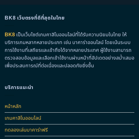
BK8 เว็บตรงที่ดีที่สุดในไทย
BK8
เป็นเว็บไซต์เกมคาสิโนออนไลน์ที่ได้รับความนิยมในไทย ให้
บริการเกมหลากหลายประเภท เช่น บาคาร่าออนไลน์ โดยเน้นระบบ
การใช้งานที่เสถียรและเข้าถึงได้จากหลายประเทศ ผู้ใช้งานสามารถ
ตรวจสอบข้อมูลและเลือกเข้าใช้งานผ่านหน้าที่อัปเดตอย่างสม่ำเสมอ
เพื่อประสบการณ์ที่ต่อเนื่องและปลอดภัยยิ่งขึ้น
บริการแนะนำ
หน้าหลัก
เกมคาสิโนออนไลน์
ทดลองเล่นบาคาร่าฟรี